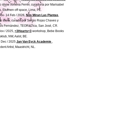
  ‌ ̄ ̄ ̄ ヽ◜  𐙚　◝ ‌ ‌  ̷   ̄ ̄ ̄ ヽ

lo show Ximena Ferrer, curaduría por Marisabel
‌ ̄ ̄  ,　　　　　　‌ ‌ ‌  ̄ ̄  ‌‌ )

s, Ekumen off space, Lima, PE.
 ヽ/ ‌　　 ‌　　　 ‌　　ｲ　 

ov- 14 Feb / 2026,
Nos Miran Las Plantas
,
|‌　̥𓏼  ᵒ̴̷͈ 　 ·̮ 　ᵒ̴̷͈  ̥ 𓏼 　|

p show, curado por Sergio Rojas Chaves y
　丶 ‌ ‌　 　 　 　 ‌    _´
os Fernández, TEOR/éTica, San José, CR.
ov / 2025,
<3Hearts<3
workshop, Bebe Books
sklub, NW, Aalst, BE.
 Dec / 2025
Jan Van Eyck Academie
,
dent Artist, Maastricht, NL.