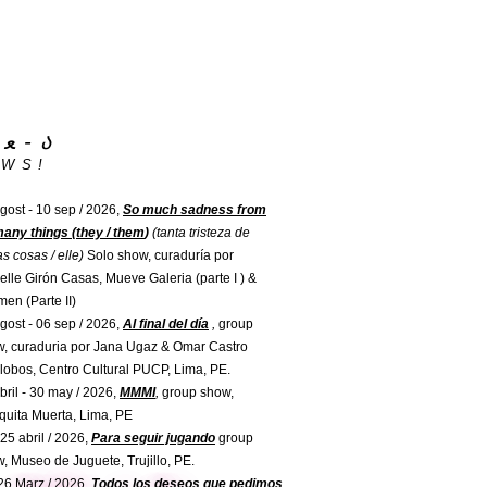
૮ • ﻌ - ა
 W S !
gost - 10 sep / 2026,
So much sadness from
any things (they / them
)
(tanta tristeza de
as cosas / elle)
Solo show, curaduría por
elle Girón Casas, Mueve Galeria (parte I ) &
en (Parte II)
gost - 06 sep / 2026,
Al final del día
,
group
, curaduria por Jana Ugaz & Omar Castro
alobos, Centro Cultural PUCP, Lima, PE.
bril - 30 may / 2026,
MMMI
,
group show,
uita Muerta, Lima, PE
 25 abril / 2026,
Para seguir jugando
group
, Museo de Juguete, Trujillo, PE.
26 Marz / 2026,
Todos los deseos que pedimos