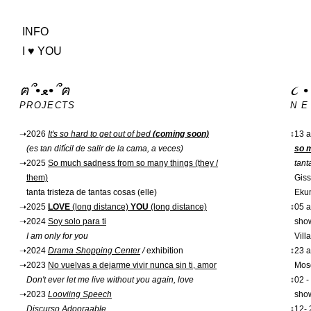
INFO
I ♥ YOU
ฅ՞•ﻌ•՞ฅ
PROJECTS
N E
➝
2026
It's so hard to get out of bed
(coming soon)
↕
13 a
(es tan difícil de salir de la cama, a veces)
so m
➝
2025
So much sadness from so many things (they /
tant
them)
Giss
tanta tristeza de tantas cosas (elle)
Ekum
➝
2025
LOVE
(long distance)
YOU
(long distance)
↕
05 a
➝
2024
Soy solo para ti
show
I am only for you
Vill
➝
2024
Drama Shopping Center
/
exhibition
↕
23 a
➝
2023
No vuelvas a dejarme vivir nunca sin ti, amor
Mosq
Don't ever let me live without you again, love
↕
02 -
➝
2023
Looviing Speech
show
Discurso Adooraable
↕
12- 