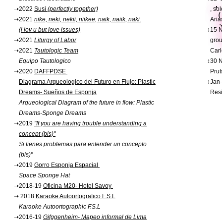
,
➝
2022
Susi
(perfectly together)
, so
 ‌( 
➝
2021
nike, neki, nekii, niikee, naik, naiik, naki.
Aria
(i lov u but love issues)
↕
15 N
　
➝
2021
Liturgy of Labor
grou
➝
2021
Tautologic Team
Carl
Equipo Tautologico
↕
30 N
➝
2020
DAFFPDSE
Prut
Diagrama Arqueologico del Futuro en Flujo: Plastic
↕
Jan-
Dreams- Sueños de Esponja
Resi
Arqueological Diagram of the future in flow: Plastic
Dreams-Sponge Dreams
➝
2019
"If you are having trouble understanding a
concept (bis)"
Si tienes problemas para entender un concepto
(bis)"
➝
2019
Gorro Esponja Espacial
Space Sponge Hat
➝
2018-19
Oficina M20- Hotel Savoy
➝
2018
Karaoke Autoortografico F.S.L
Karaoke Autoortographic F.S.L
➝
2016-19
Gifggenheim- Mapeo informal de Lima