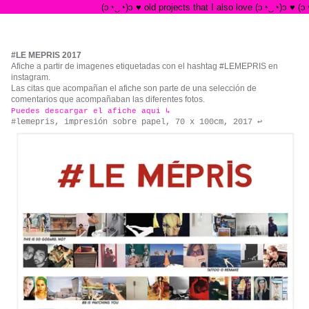
(ɔ◔‿◔)ɔ ♥ old projects that I also love (ɔ◔‿◔)ɔ ♥ (ɔ◔‿
#LE MEPRIS 2017
Afiche a partir de imagenes etiquetadas con el hashtag #LEMEPRIS en
instagram.
Las citas que acompañan el afiche son parte de una selección de
comentarios que acompañaban las diferentes fotos.
Puedes descargar el afiche aqui ↳
#lemepris, impresión sobre papel, 70 x 100cm, 2017 ↩